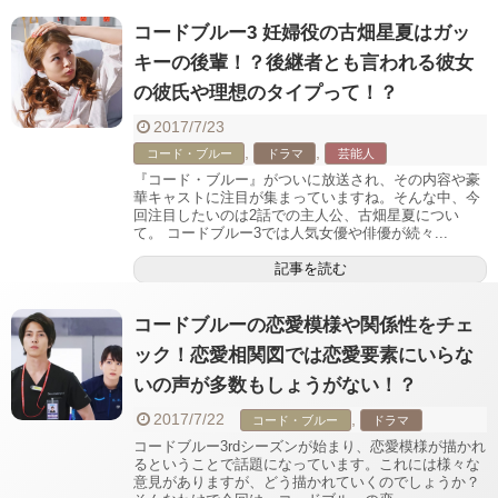
コードブルー3 妊婦役の古畑星夏はガッ
キーの後輩！？後継者とも言われる彼女
の彼氏や理想のタイプって！？
2017/7/23
,
,
コード・ブルー
ドラマ
芸能人
『コード・ブルー』がついに放送され、その内容や豪
華キャストに注目が集まっていますね。そんな中、今
回注目したいのは2話での主人公、古畑星夏につい
て。 コードブルー3では人気女優や俳優が続々...
記事を読む
コードブルーの恋愛模様や関係性をチェ
ック！恋愛相関図では恋愛要素にいらな
いの声が多数もしょうがない！？
2017/7/22
,
コード・ブルー
ドラマ
コードブルー3rdシーズンが始まり、恋愛模様が描かれ
るということで話題になっています。これには様々な
意見がありますが、どう描かれていくのでしょうか？