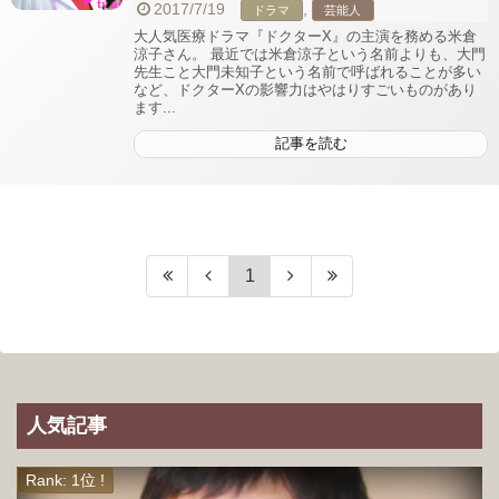
2017/7/19
,
ドラマ
芸能人
大人気医療ドラマ『ドクターX』の主演を務める米倉
涼子さん。 最近では米倉涼子という名前よりも、大門
先生こと大門未知子という名前で呼ばれることが多い
など、ドクターXの影響力はやはりすごいものがあり
ます...
記事を読む
1
人気記事