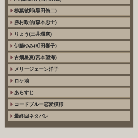
柳葉敏郎(黒田脩二)
勝村政信(森本忠士)
りょう(三井環奈)
伊藤ゆみ(町田響子)
古畑星夏(宮本望海)
メリージェーン洋子
ロケ地
あらすじ
コードブルー恋愛模様
最終回ネタバレ