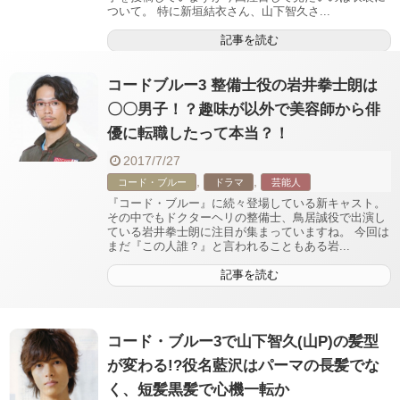
ついて。 特に新垣結衣さん、山下智久さ...
記事を読む
コードブルー3 整備士役の岩井拳士朗は
〇〇男子！？趣味が以外で美容師から俳
優に転職したって本当？！
2017/7/27
,
,
コード・ブルー
ドラマ
芸能人
『コード・ブルー』に続々登場している新キャスト。
その中でもドクターヘリの整備士、鳥居誠役で出演し
ている岩井拳士朗に注目が集まっていますね。 今回は
まだ『この人誰？』と言われることもある岩...
記事を読む
コード・ブルー3で山下智久(山P)の髪型
が変わる!?役名藍沢はパーマの長髪でな
く、短髪黒髪で心機一転か