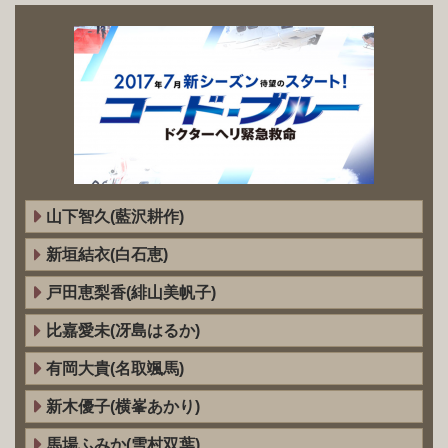
山下智久(藍沢耕作)
新垣結衣(白石恵)
戸田恵梨香(緋山美帆子)
比嘉愛未(冴島はるか)
有岡大貴(名取颯馬)
新木優子(横峯あかり)
馬場ふみか(雪村双葉)