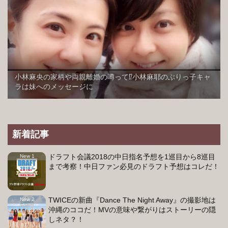
小林麻央の家柄や両親離婚の噂って⁉︎小林麻耶のぶりっ子キャ
ラは妹へのメッセージに
新着記事
ドラフト会議2018の中日指名予想を1巡目から8巡目
まで考察！中日ファン必見のドラフト予想はコレだ！
TWICEの新曲『Dance The Night Away』の撮影地は
沖縄のココだ！MVの意味や繋がりはストーリーの隠
しネタ？！