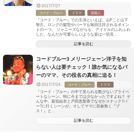
2017/7/27
,
,
コード・ブルー
ドラマ
芸能人
『コード・ブルー』での主演といえば、山Pこと山下
智久。ロングの髪型やパーマも毎回注目されるポイン
トの一つ。 ジャニーズながらも、アイドルのふわふわ
した、なんだか可愛らしいような姿は一切見...
記事を読む
コードブルー3 メリージェーン洋子を知
らない人は要チェック！誰か気になるバ
ーのママ、その役名の真相に迫る！
2017/7/24
,
コード・ブルー
ドラマ
『コード・ブルー』の中で見られる数少ないプライベ
ートなシーン。特に今までは少なかったですよね？ そ
んな中、新垣結衣と戸田恵梨香でなぜかスナック?バ
ー?に行くシーンが。そしてママに容赦無く『ブ
ス！』と...
記事を読む