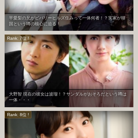
平愛梨の兄がビバリーヒルズ住みって一体何者！？実家が韓
国という噂の核心に迫る！
大野智 現在の彼女は波瑠！？サンダルがおそろだという噂は
一体・・・