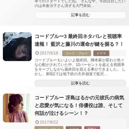
率でのスタートでしたね。 そんな中、今回注目したい
のは米倉涼子さん演ずる大門未知...
記事を読む
コードブルー3 最終回ネタバレと視聴率
速報！ 藍沢と藤川の運命が鍵を握る？！
2017/9/18
,
コード・ブルー
ドラマ
コードブルーもいよいよ最終回。脚本家が変わり色々
な心配がされていた中、10パーセントを超える視聴率
をキープしながら最終回を迎える事ができました。 し
かし、第9話では地下鉄の天井崩落で藍沢...
記事を読む
コードブルー 冴島はるかの元彼氏の病気
と恋愛が気になる！俳優役は誰、そして
何話が泣けるシーン！？
2017/8/22
,
,