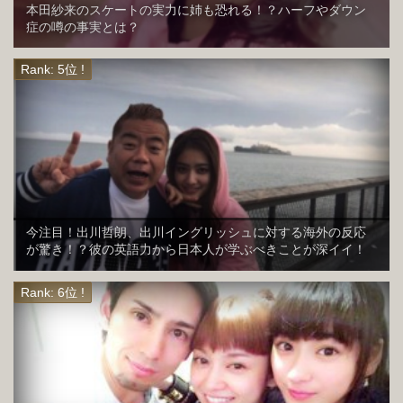
本田紗来のスケートの実力に姉も恐れる！？ハーフやダウン
症の噂の事実とは？
今注目！出川哲朗、出川イングリッシュに対する海外の反応
が驚き！？彼の英語力から日本人が学ぶべきことが深イイ！