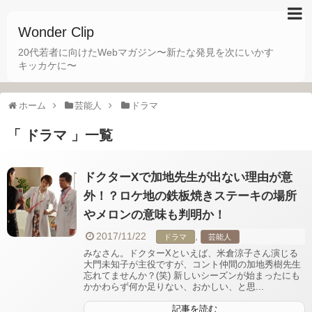
Wonder Clip
20代若者に向けたWebマガジン〜新たな発見を次にいかす
キッカケに〜
ホーム
芸能人
ドラマ
「 ドラマ 」一覧
ドクターXで加地先生が出ない理由が意
外！？ロケ地の鉄板焼きステーキの場所
やメロンの意味も判明か！
2017/11/22
,
ドラマ
芸能人
みなさん。ドクターXといえば、米倉涼子さん演じる
大門未知子が主役ですが、コント仲間の加地秀樹先生
忘れてませんか？(笑) 新しいシーズンが始まったにも
かかわらず何か足りない、おかしい、と思...
記事を読む