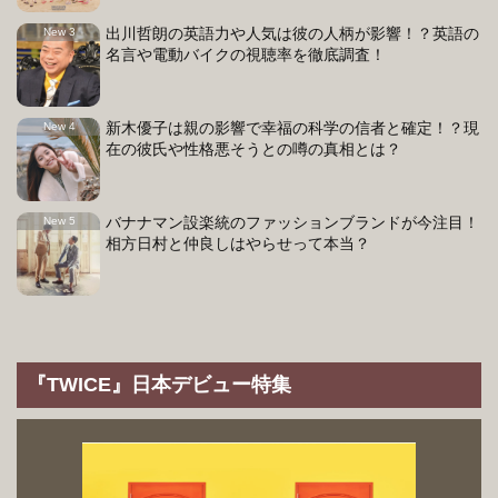
出川哲朗の英語力や人気は彼の人柄が影響！？英語の
名言や電動バイクの視聴率を徹底調査！
新木優子は親の影響で幸福の科学の信者と確定！？現
在の彼氏や性格悪そうとの噂の真相とは？
バナナマン設楽統のファッションブランドが今注目！
相方日村と仲良しはやらせって本当？
『TWICE』日本デビュー特集