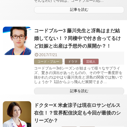
そんなわけで今回は、コードブルーの恋...
記事を読む
コードブルー3 藤川先生と冴島はまだ結
婚してない！？同棲中で付き合ってるけ
ど妊娠と出産は予想外の展開か？！
2017/7/21
,
,
コード・ブルー
ドラマ
芸能人
コードブルー3rdシーズンが始まって様々なサプライ
ズ、驚きの演出があったものの、その中で一番度肝を
抜かれたのはやはり藤川先生と冴島の関係では無いで
しょうか？ 1話からぶっ飛んだ展開でまさ...
記事を読む
ドクターX 米倉涼子は現在ロサンゼルス
在住！？世界配信決定も今回が最後のシ
リーズか？