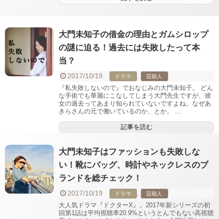
大門未知子の借金の理由とガムシロップ
の謎に迫る！過去には失敗したって本
当？
2017/10/19
,
ドラマ
芸能人
『私失敗しないので』でおなじみの大門未知子。 どん
な手術でも華麗にこなしてしまう大門先生ですが、彼
女の過去ってあまり知られていないですよね。なぜあ
きらさんの元で働いているのか、とか。 ...
記事を読む
大門未知子はファッションも失敗しな
い！靴にバッグ、時計やネックレスのブ
ランドを総チェック！
2017/10/19
,
ドラマ
芸能人
大人気ドラマ『ドクターX』。2017年新シリーズの初
回第1話は平均視聴率20.9%というとんでもない高視聴