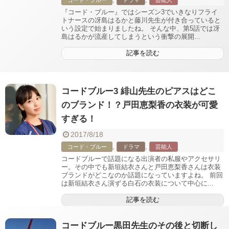
コード・ブルー
ドラマ
芸能人
『コード・ブルー』ではシーズン3でいきなりフライ
トナースの冴島はるかと藤川先生が付き合っていると
いう設定で始まりましたね。 そんな中、第5話では冴
島はるかが流産してしまうという衝撃の展開...
記事を読む
コードブルー3 緋山先生のピアスはどこ
のブランド！？戸田恵梨香の衣装が可愛
すぎる！
2017/8/18
,
,
コード・ブルー
ドラマ
芸能人
コードブルーで話題になる出演者の私服やアクセサリ
ー。その中でも新垣結衣さんと戸田恵梨香さんは衣装
ブランドがどこなのか話題になっていますよね。 前回
は新垣結衣さん演ずる白石の衣装について中心に...
記事を読む
コードブルー黒田先生のその後と切断し