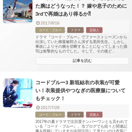
た腕はどうなった！？ 嫁や息子のために
3rdで再婚はあり得るか⁈
2017/8/16
,
,
コード・ブルー
ドラマ
芸能人
ドラマ『コード・ブルー』でファーストシーズンから
出演していた柳葉敏郎さん演ずる黒田先生。 しかし、
事故によりその腕を切断することになってしまった描
写は衝撃的なものでした。そして、その後ど...
記事を読む
コードブルー3 新垣結衣の衣装が可愛
い！衣装提供やつなぎの医療服について
もチェック！
2017/7/28
,
,
コード・ブルー
ドラマ
芸能人
2017年の夏ドラマで注目度ナンバーワンとも言われて
いる『コード・ブルー』。当ブログでも続々と関連記
事を投稿していますが今回注目して見たいのは衣装に