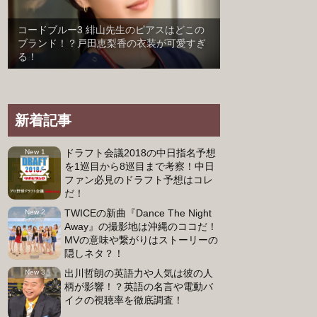
コードブルー3 緋山先生のピアスはどこの
ブランド！？戸田恵梨香の衣装が可愛すぎ
る！
新着記事
ドラフト会議2018の中日指名予想
を1巡目から8巡目まで考察！中日
ファン必見のドラフト予想はコレ
だ！
TWICEの新曲『Dance The Night
Away』の撮影地は沖縄のココだ！
MVの意味や繋がりはストーリーの
隠しネタ？！
出川哲朗の英語力や人気は彼の人
柄が影響！？英語の名言や電動バ
イクの視聴率を徹底調査！