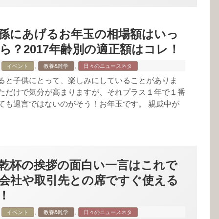
孫にあげるお年玉の相場額はいっ
ら？2017年齢別の適正額はコレ！
,
,
イベント
教養&雑学
日々のニュースネタ
ると子供にとって、楽しみにしていることがありま
ただけで気分が高まりますが、それプラス１年で１番
ても過言ではないのがそう！お年玉です。 親戚中が
乾杯の挨拶の面白い一言はこれで
会社や取引先との席ですぐ使える
！
,
,
イベント
教養&雑学
日々のニュースネタ