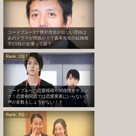
コードブルー3で勝村政信が出ない理由は
あのドラマが関係か！？森本先生の結婚相
手CS役の女優って誰？
コードブルーの恋愛模様や関係性をチェッ
ク！恋愛相関図では恋愛要素にいらないの
声が多数もしょうがない！？