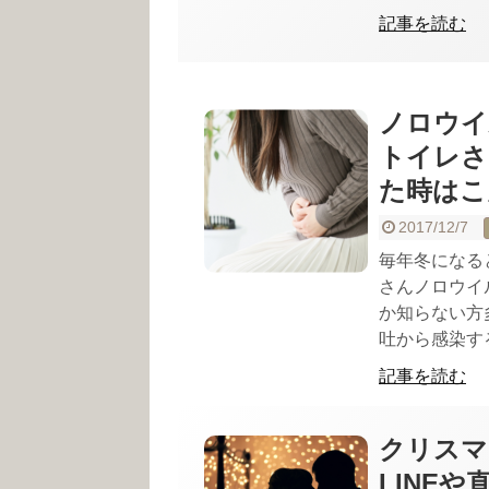
記事を読む
ノロウイ
トイレさ
た時はこ
2017/12/7
毎年冬になる
さんノロウイ
か知らない方
吐から感染する.
記事を読む
クリスマ
LINE