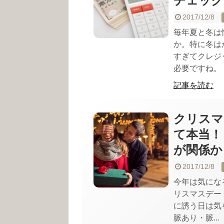
チェック
2017/12/8
毎年夏と冬は
か。特に冬は
すぎてクレジ
必要ですね。 ..
記事を読む
クリスマ
て本当！
が関係か
2017/12/8
今年は気にな
リスマスデー
に誘う日は気
脈あり・脈...