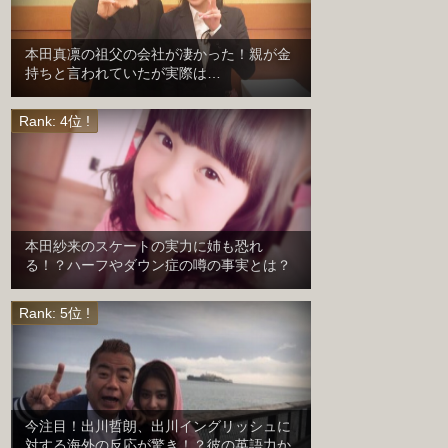
本田真凛の祖父の会社が凄かった！親が金
持ちと言われていたが実際は…
本田紗来のスケートの実力に姉も恐れ
る！？ハーフやダウン症の噂の事実とは？
今注目！出川哲朗、出川イングリッシュに
対する海外の反応が驚き！？彼の英語力か