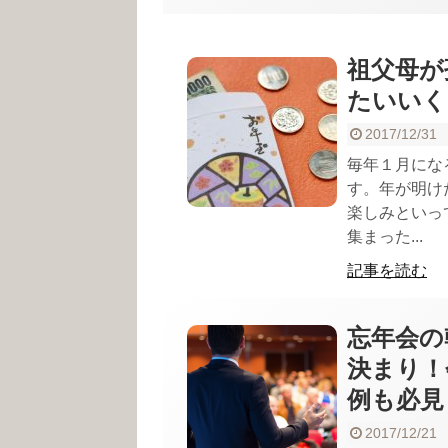
祖父母が
たいいく
2017/12/31
毎年１月にな
す。年が明け
楽しみといっ
集まった...
記事を読む
忘年会の
決まり！
例も必見
2017/12/21