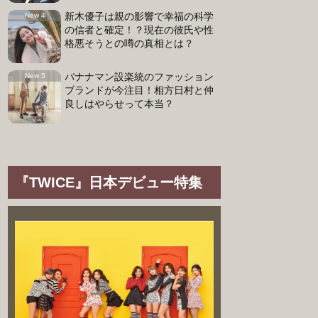
新木優子は親の影響で幸福の科学
の信者と確定！？現在の彼氏や性
格悪そうとの噂の真相とは？
バナナマン設楽統のファッション
ブランドが今注目！相方日村と仲
良しはやらせって本当？
『TWICE』日本デビュー特集