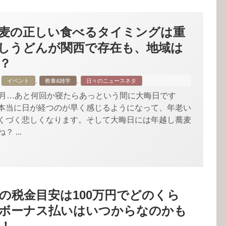
麦の正しい食べるタイミングは重
しうどんが関西で存在も、地域は
？
,
,
イベント
教養&雑学
日々のニュースネタ
2月…あと何回か寝たらあっという間に大晦日です
本当に日が経つのが早く感じるようになって、年老い
くづく悲しくなります。そして大晦日には年越し蕎麦
 ...
の税金目安は100万円でどのくら
ボーナス払いはいつからなのかも