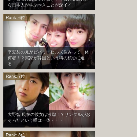
ら日本人が学ぶべきことが深イイ！
平愛梨の兄がビバリーヒルズ住みって一体
何者！？実家が韓国という噂の核心に迫
る！
大野智 現在の彼女は波瑠！？サンダルがお
そろだという噂は一体・・・