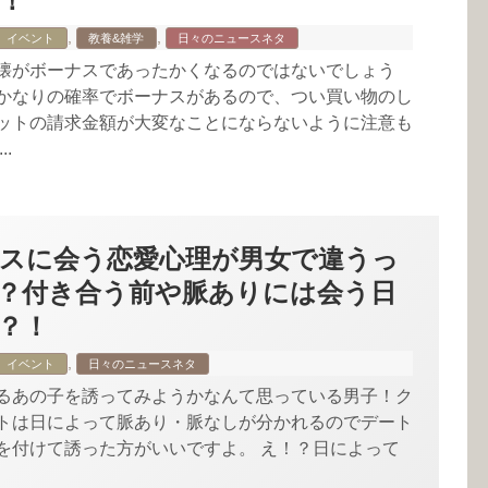
！
,
,
イベント
教養&雑学
日々のニュースネタ
懐がボーナスであったかくなるのではないでしょう
かなりの確率でボーナスがあるので、つい買い物のし
ットの請求金額が大変なことにならないように注意も
.
スに会う恋愛心理が男女で違うっ
？付き合う前や脈ありには会う日
？！
,
イベント
日々のニュースネタ
るあの子を誘ってみようかなんて思っている男子！ク
トは日によって脈あり・脈なしが分かれるのでデート
を付けて誘った方がいいですよ。 え！？日によって