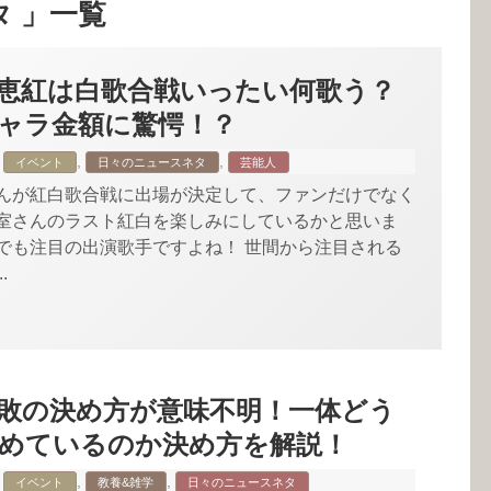
タ 」一覧
恵紅は白歌合戦いったい何歌う？
ャラ金額に驚愕！？
,
,
イベント
日々のニュースネタ
芸能人
んが紅白歌合戦に出場が決定して、ファンだけでなく
室さんのラスト紅白を楽しみにしているかと思いま
でも注目の出演歌手ですよね！ 世間から注目される
.
敗の決め方が意味不明！一体どう
めているのか決め方を解説！
,
,
イベント
教養&雑学
日々のニュースネタ