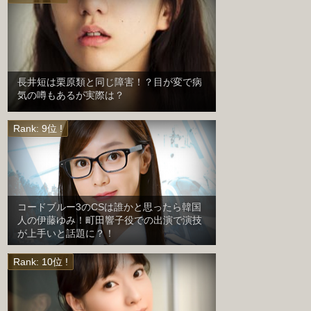
長井短は栗原類と同じ障害！？目が変で病
気の噂もあるが実際は？
コードブルー3のCSは誰かと思ったら韓国
人の伊藤ゆみ！町田響子役での出演で演技
が上手いと話題に？！