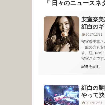
「 日々のニュースネ
安室奈美
紅白のギ
2017/12/31
安室奈美恵さ
一般の方も安
す。紅白の中
安室さんです..
記事を読む
紅白の勝
やって決
2017/12/31