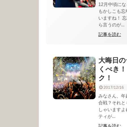
12月中頃に
もかしこも忘
いますね！ 
ら言うのが...
記事を読む
大晦日の
くべき！
ク！
2017/12/16
みなさん、年
合戦？それと
しゃいますよ
ティが...
記事を読む