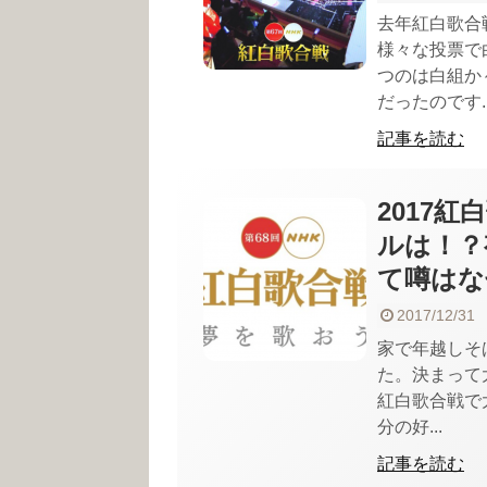
去年紅白歌合
様々な投票で
つのは白組か
だったのです..
記事を読む
2017
ルは！？
て噂はな
2017/12/31
家で年越しそ
た。決まって
紅白歌合戦で
分の好...
記事を読む