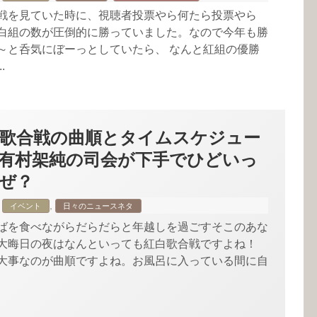
戦を見ていた時に、視聴者投票やら何たら投票やら
白組の数が圧倒的に勝っていました。なので今年も勝
～と呑気にぼーっとしていたら、 なんと紅組の優勝
.
紅白歌合戦の曲順とタイムスケジュー
有村架純の司会が下手でひどいっ
ぜ？
,
イベント
日々のニュースネタ
ばを食べながらだらだらと年越しを過ごすそこのあな
大晦日の夜はなんといっても紅白歌合戦ですよね！
大事なのが曲順ですよね。お風呂に入っている間に自