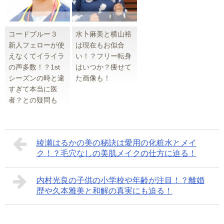
コードブルー３
水卜麻美と横山裕
新人フェローが使
は現在もお似合
えなくてイライラ
い！？フリー転身
の声多数！？1st
はいつか？痩せて
シーズンの時と違
た画像も！
すぎて本当に医
者？との疑問も
綾瀬はるかの美の秘訣は愛用の化粧水とメイ
ク！？毛穴なしの美肌メイクの仕方に迫る！
内村光良の子供の小学校や年齢が注目！？離婚
歴や久本雅美と和解の真実にも迫る！