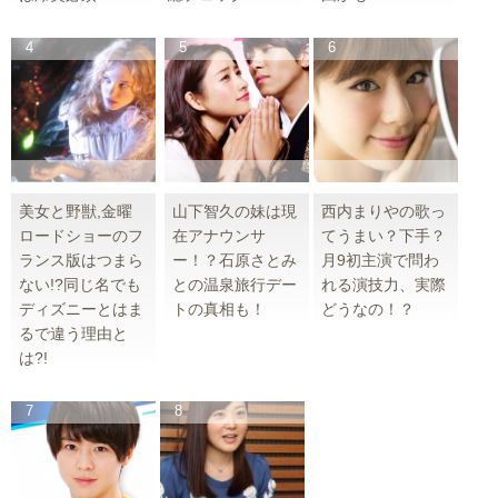
美女と野獣,金曜
山下智久の妹は現
西内まりやの歌っ
ロードショーのフ
在アナウンサ
てうまい？下手？
ランス版はつまら
ー！？石原さとみ
月9初主演で問わ
ない!?同じ名でも
との温泉旅行デー
れる演技力、実際
ディズニーとはま
トの真相も！
どうなの！？
るで違う理由と
は?!