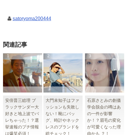
satoryoma200444
関連記事
安倍晋三総理 ブ
大門未知子はファ
石原さとみの創価
ラックサンダー大
ッションも失敗し
学会脱会の噂はあ
好きと地上波でバ
ない！靴にバッ
の一件が影響
レちゃった！？選
グ、時計やネック
か！？眉毛の変化
挙速報のプチ情報
レスのブランドを
が可愛くなった理
は爆笑必須！
総チェック！
由かも ？！