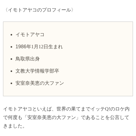
〈イモトアヤコのプロフィール〉
イモトアヤコ
1986
年
1
月
12
日生まれ
鳥取県出身
文教大学情報学部卒
安室奈美恵の大ファン
イモトアヤコといえば、世界の果てまでイッテ
Q!
のロケ内
で何度も「安室奈美恵の大ファン」であることを公言して
きました。