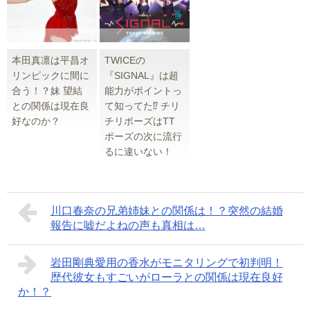
本田真凛は平昌オ
TWICEの
リンピックに間に
『SIGNAL』は超
合う！？妹 望結
能力がポイントっ
との関係は現在良
て知ってた⁉︎ チリ
好なのか？
チリポーズはTT
ポーズの次に流行
るに違いない！
川口春奈の兄弟姉妹との関係は！？突然の結婚
報告に嘘だよねの声も真相は…
岩田剛典愛用の香水がモニタリングで初判明！
歴代彼女もすごいがローラとの関係は現在良好
か！？