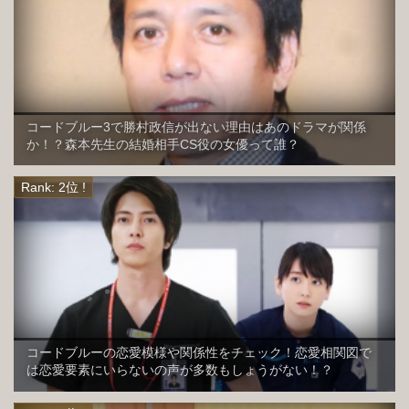
コードブルー3で勝村政信が出ない理由はあのドラマが関係
か！？森本先生の結婚相手CS役の女優って誰？
コードブルーの恋愛模様や関係性をチェック！恋愛相関図で
は恋愛要素にいらないの声が多数もしょうがない！？