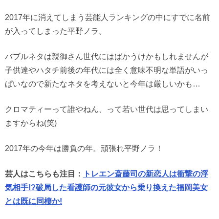
2017年に消えてしまう芸能人ランキングの中にすでに名前
が入ってしまった平野ノラ。
バブルネタは親御さん世代にはばかうけかもしれませんが
子供達やハタチ前後の年代には全く意味不明な単語がいっ
ぱいなので新たなネタを考えないと今年は厳しいかも…
クロマティーって誰やねん、って若い世代は思ってしまい
ますからね(笑)
2017年の今年は勝負の年。頑張れ平野ノラ！
芸人はこちらも注目：
トレエン斎藤司の新恋人は衝撃の浮
気相手!?破局した看護師の元彼女から乗り換えた福岡美女
とは既に同棲か!