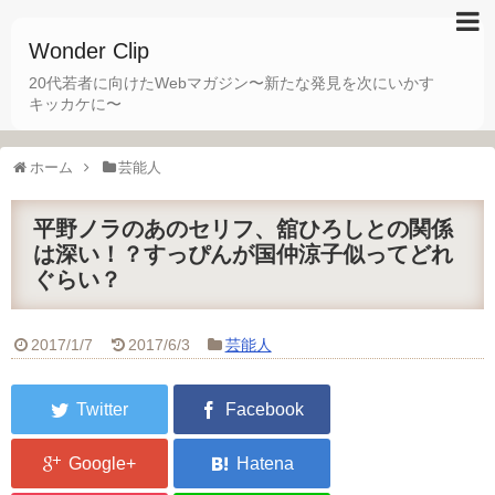
Wonder Clip
20代若者に向けたWebマガジン〜新たな発見を次にいかす
キッカケに〜
ホーム
芸能人
平野ノラのあのセリフ、舘ひろしとの関係
は深い！？すっぴんが国仲涼子似ってどれ
ぐらい？
2017/1/7
2017/6/3
芸能人