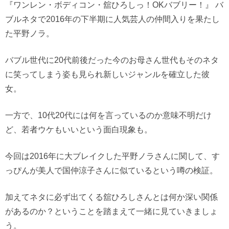
『ワンレン・ボディコン・舘ひろしっ！OKバブリー！』
バ
ブルネタで2016年の下半期に人気芸人の仲間入りを果たし
た平野ノラ。
バブル世代に20代前後だった今のお母さん世代もそのネタ
に笑ってしまう姿も見られ新しいジャンルを確立した彼
女。
一方で、10代20代には何を言っているのか意味不明だけ
ど、若者ウケもいいという面白現象も。
今回は2016年に大ブレイクした平野ノラさんに関して、す
っぴんが美人で国仲涼子さんに似ているという噂の検証。
加えてネタに必ず出てくる舘ひろしさんとは何か深い関係
があるのか？ということを踏まえて一緒に見ていきましょ
う。