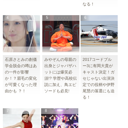
なる！
石原さとみの創価
みやぞんの母親の
2017コードブル
学会脱会の噂はあ
出身とジャバザハ
ー3に有岡大貴が
の一件が影響
ットには爆笑必
キャスト決定！ガ
か！？眉毛の変化
須!? 学歴や高校伝
セじゃない出演決
が可愛くなった理
説に加え、鳥エピ
定での役柄や伊野
由かも ？！
ソードも必見!
尾慧の落選にも迫
る！