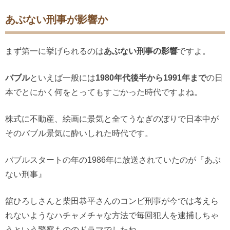
あぶない刑事が影響か
まず第一に挙げられるのは
あぶない刑事の影響
ですよ。
バブル
といえば一般には
1980年代後半から1991年まで
の日
本でとにかく何をとってもすごかった時代ですよね。
株式に不動産、絵画に景気と全てうなぎのぼりで日本中が
そのバブル景気に酔いしれた時代です。
バブルスタートの年の1986年に放送されていたのが『あぶ
ない刑事』
舘ひろしさんと柴田恭平さんのコンビ刑事が今では考えら
れないようなハチャメチャな方法で毎回犯人を逮捕しちゃ
うという警察もののドラマでしたね。