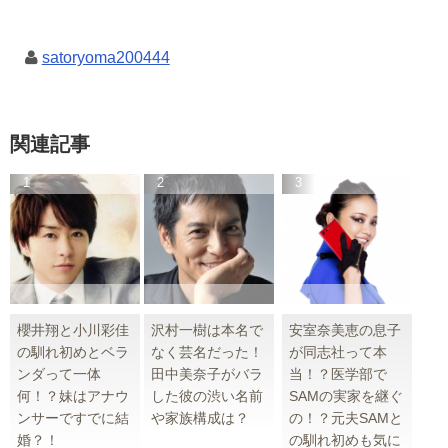
satoryoma200444
関連記事
櫻井翔と小川彩佳
沢村一樹は本名で
安室奈美恵の息子
の馴れ初めとベラ
なく芸名だった！
が同志社って本
ンダって一体
田中美奈子がバラ
当！？医学部で
何！？妹はアナウ
した彼の渋い名前
SAMの実家を継ぐ
ンサーですでに結
や家族構成は？
の！？元夫SAMと
婚？！
の馴れ初めも気に