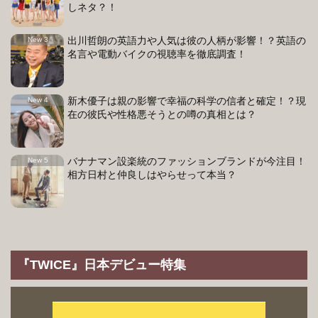
しネタ？！
出川哲朗の英語力や人気は彼の人柄が影響！？英語の
名言や電動バイクの視聴率を徹底調査！
新木優子は親の影響で幸福の科学の信者と確定！？現
在の彼氏や性格悪そうとの噂の真相とは？
バナナマン設楽統のファッションブランドが今注目！
相方日村と仲良しはやらせって本当？
『TWICE』日本デビュー特集