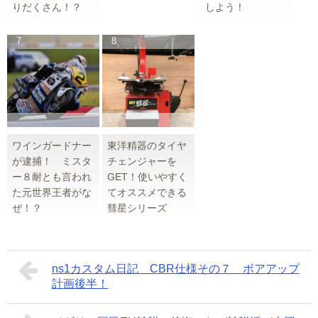
りだくさん！？
しよう！
ワインガードナー
東洋精器のタイヤ
が逮捕！ ミスタ
チェンジャーを
ー８耐とも言われ
GET！使いやすく
た元世界王者がな
てオススメできる
ぜ！？
彗星シリーズ
ns1カスタム日記 CBR仕様その７ ボアアップ
計画後半！