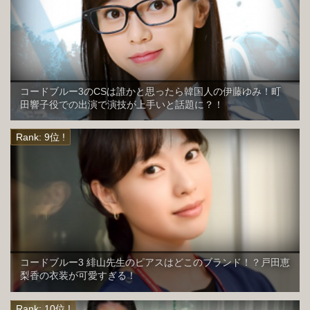
コードブルー3のCSは誰かと思ったら韓国人の伊藤ゆみ！町
田響子役での出演で演技が上手いと話題に？！
コードブルー3 緋山先生のピアスはどこのブランド！？戸田恵
梨香の衣装が可愛すぎる！