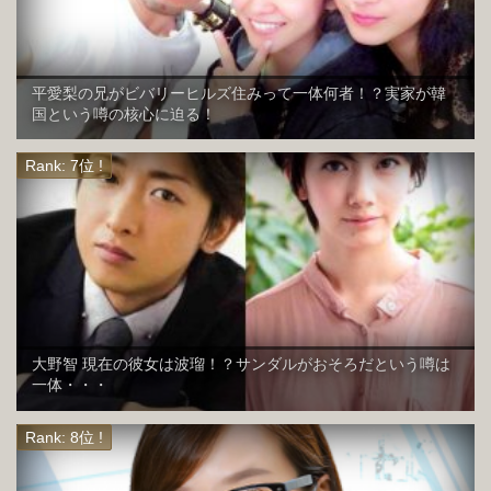
平愛梨の兄がビバリーヒルズ住みって一体何者！？実家が韓
国という噂の核心に迫る！
大野智 現在の彼女は波瑠！？サンダルがおそろだという噂は
一体・・・