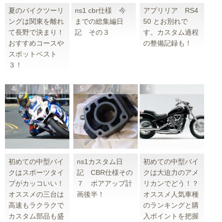
夏のバイクツーリ
ns1 cbr仕様 今
アプリリア RS4
ングは関東を離れ
までの総集編日
50 とお別れで
て長野で決まり！
記 その３
す。カスタム過程
おすすめコースや
の整備記録も！
スポットベスト
３！
初めての中型バイ
ns1カスタム日
初めての中型バイ
クはスポーツタイ
記 CBR仕様その
クは大迫力のアメ
プがカッコいい！
７ ボアアップ計
リカンでどう！？
オススメの三台は
画後半！
オススメ人気車種
高速もラクラクで
のランキングと購
カスタム部品も盛
入ポイントを把握