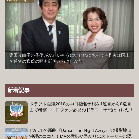
豊田真由子の子供がかわいそうにいじめにあってる⁉︎ 夫は国土
交通省の官僚の噂も部署からクビか⁈
新着記事
ドラフト会議2018の中日指名予想を1巡目から8巡目
まで考察！中日ファン必見のドラフト予想はコレだ！
TWICEの新曲『Dance The Night Away』の撮影地は
沖縄のココだ！MVの意味や繋がりはストーリーの隠