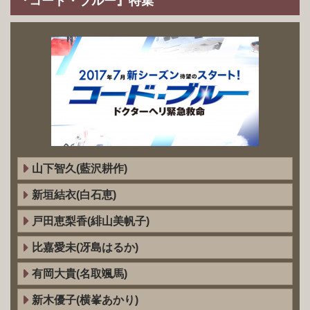
『コード・ブルー』特集
山下智久(藍沢耕作)
新垣結衣(白石恵)
戸田恵梨香(緋山美帆子)
比嘉愛未(冴島はるか)
有岡大貴(名取颯馬)
新木優子(横峯あかり)