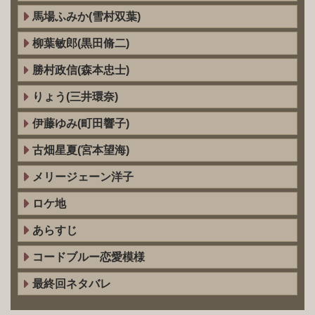
馬場ふみか(雪村双葉)
柳葉敏郎(黒田脩二)
勝村政信(森本忠士)
りょう(三井環奈)
伊藤ゆみ(町田響子)
古畑星夏(宮本望海)
メリージェーン洋子
ロケ地
あらすじ
コードブルー恋愛模様
最終回ネタバレ