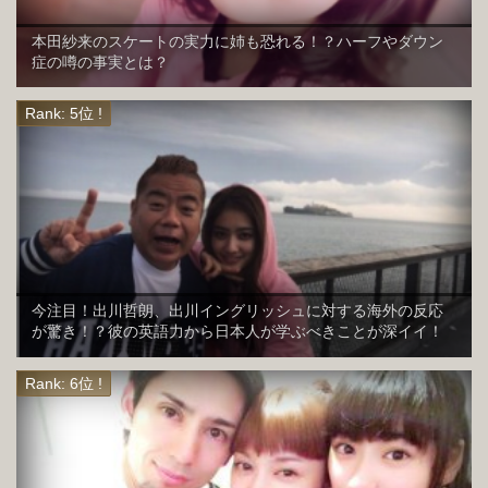
本田紗来のスケートの実力に姉も恐れる！？ハーフやダウン
症の噂の事実とは？
今注目！出川哲朗、出川イングリッシュに対する海外の反応
が驚き！？彼の英語力から日本人が学ぶべきことが深イイ！