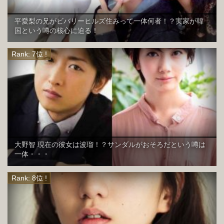
平愛梨の兄がビバリーヒルズ住みって一体何者！？実家が韓
国という噂の核心に迫る！
大野智 現在の彼女は波瑠！？サンダルがおそろだという噂は
一体・・・