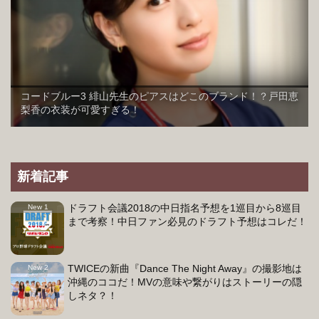
コードブルー3 緋山先生のピアスはどこのブランド！？戸田恵
梨香の衣装が可愛すぎる！
新着記事
ドラフト会議2018の中日指名予想を1巡目から8巡目
まで考察！中日ファン必見のドラフト予想はコレだ！
TWICEの新曲『Dance The Night Away』の撮影地は
沖縄のココだ！MVの意味や繋がりはストーリーの隠
しネタ？！