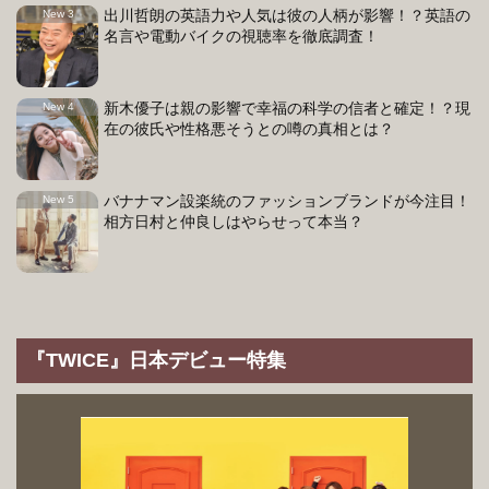
出川哲朗の英語力や人気は彼の人柄が影響！？英語の
名言や電動バイクの視聴率を徹底調査！
新木優子は親の影響で幸福の科学の信者と確定！？現
在の彼氏や性格悪そうとの噂の真相とは？
バナナマン設楽統のファッションブランドが今注目！
相方日村と仲良しはやらせって本当？
『TWICE』日本デビュー特集