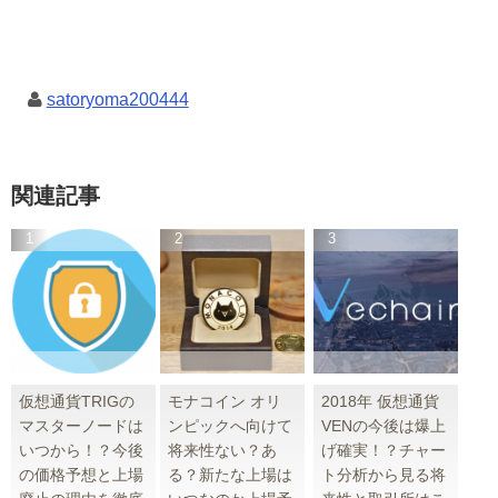
satoryoma200444
関連記事
仮想通貨TRIGの
モナコイン オリ
2018年 仮想通貨
マスターノードは
ンピックへ向けて
VENの今後は爆上
いつから！？今後
将来性ない？あ
げ確実！？チャー
の価格予想と上場
る？新たな上場は
ト分析から見る将