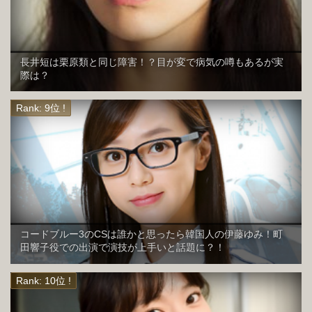
長井短は栗原類と同じ障害！？目が変で病気の噂もあるが実
際は？
コードブルー3のCSは誰かと思ったら韓国人の伊藤ゆみ！町
田響子役での出演で演技が上手いと話題に？！