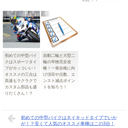
初めての中型バイ
自動二輪と大型二
クはスポーツタイ
輪の卒検完全攻
プがカッコいい！
略！一発合格に向
オススメの三台は
け項目や点数、エ
高速もラクラクで
ンスト減点ポイン
カスタム部品も盛
トを知ろう！
りだくさん！？
初めての中型バイクはネイキッドタイプでいか
が！？安くて人気のオススメ車種はこの3台！