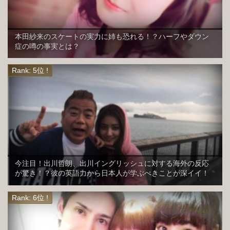
本田紗来のスケートの実力に姉も恐れる！？ハーフやダウン
症の噂の事実とは？
今注目！出川哲朗、出川イングリッシュに対する海外の反応
が驚き！？彼の英語力から日本人が学ぶべきことが深イイ！