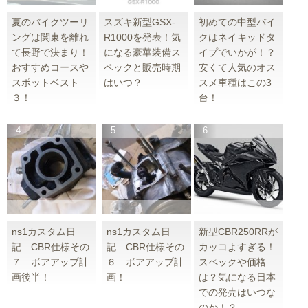
夏のバイクツーリ
スズキ新型GSX-
初めての中型バイ
ングは関東を離れ
R1000を発表！気
クはネイキッドタ
て長野で決まり！
になる豪華装備ス
イプでいかが！？
おすすめコースや
ペックと販売時期
安くて人気のオス
スポットベスト
はいつ？
スメ車種はこの3
３！
台！
ns1カスタム日
ns1カスタム日
新型CBR250RRが
記 CBR仕様その
記 CBR仕様その
カッコよすぎる！
７ ボアアップ計
６ ボアアップ計
スペックや価格
画後半！
画！
は？気になる日本
での発売はいつな
のか！？