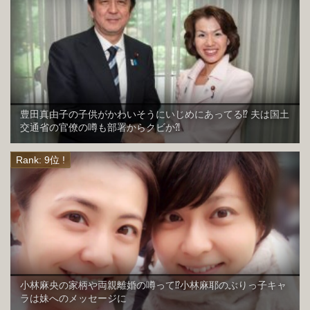
豊田真由子の子供がかわいそうにいじめにあってる⁉︎ 夫は国土
交通省の官僚の噂も部署からクビか⁈
小林麻央の家柄や両親離婚の噂って⁉︎小林麻耶のぶりっ子キャ
ラは妹へのメッセージに