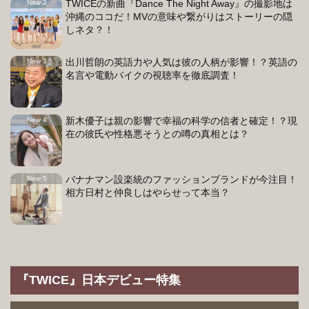
TWICEの新曲『Dance The Night Away』の撮影地は
沖縄のココだ！MVの意味や繋がりはストーリーの隠
しネタ？！
出川哲朗の英語力や人気は彼の人柄が影響！？英語の
名言や電動バイクの視聴率を徹底調査！
新木優子は親の影響で幸福の科学の信者と確定！？現
在の彼氏や性格悪そうとの噂の真相とは？
バナナマン設楽統のファッションブランドが今注目！
相方日村と仲良しはやらせって本当？
『TWICE』日本デビュー特集