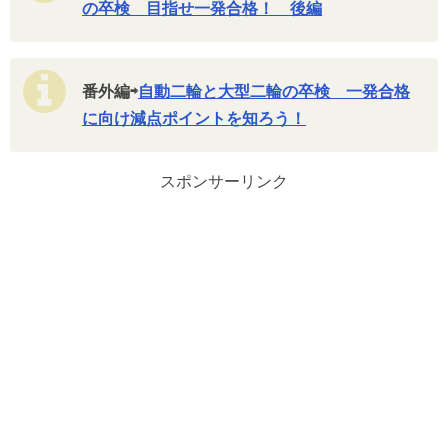
の卒検 目指せ一発合格！ 後編
番外編⇨
自動二輪と大型二輪の卒検 一発合格
に向け減点ポイントを知ろう！
スポンサーリンク