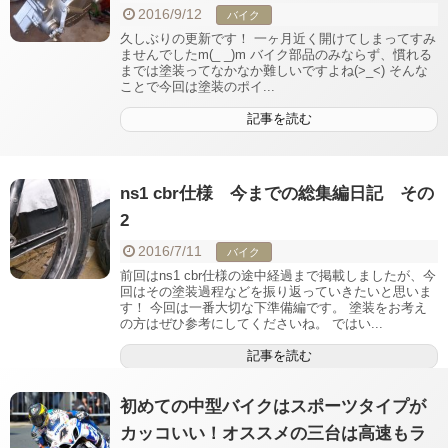
2016/9/12
バイク
久しぶりの更新です！ 一ヶ月近く開けてしまってすみ
ませんでしたm(_ _)m バイク部品のみならず、慣れる
までは塗装ってなかなか難しいですよね(>_<) そんな
ことで今回は塗装のポイ...
記事を読む
ns1 cbr仕様 今までの総集編日記 その
2
2016/7/11
バイク
前回はns1 cbr仕様の途中経過まで掲載しましたが、今
回はその塗装過程などを振り返っていきたいと思いま
す！ 今回は一番大切な下準備編です。 塗装をお考え
の方はぜひ参考にしてくださいね。 ではい...
記事を読む
初めての中型バイクはスポーツタイプが
カッコいい！オススメの三台は高速もラ