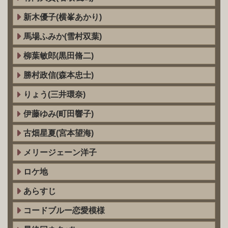
新木優子(横峯あかり)
馬場ふみか(雪村双葉)
柳葉敏郎(黒田脩二)
勝村政信(森本忠士)
りょう(三井環奈)
伊藤ゆみ(町田響子)
古畑星夏(宮本望海)
メリージェーン洋子
ロケ地
あらすじ
コードブルー恋愛模様