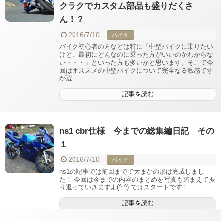
クラクでカスタム部品も盛りだくさ
ん！？
2016/7/10
バイク
バイク初心者の方などは特に「中型バイクに乗りたい
けど、最初にどんなのに乗った方がいいのかわからな
い・・・」といった方も多いかと思います。そこで今
回はオススメの中型バイクについて完全なる私感です
が選...
記事を読む
ns1 cbr仕様 今までの総集編日記 その
１
2016/7/10
バイク
ns1の記事では前回までで大まかの形は完成しまし
た！ 今回は今までの内容のまとめを写真も踏まえて振
り返っていきますよ(^ ^) ではスタートです！
記事を読む