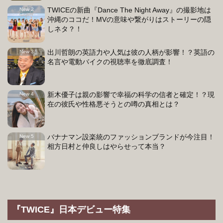
TWICEの新曲『Dance The Night Away』の撮影地は
沖縄のココだ！MVの意味や繋がりはストーリーの隠
しネタ？！
出川哲朗の英語力や人気は彼の人柄が影響！？英語の
名言や電動バイクの視聴率を徹底調査！
新木優子は親の影響で幸福の科学の信者と確定！？現
在の彼氏や性格悪そうとの噂の真相とは？
バナナマン設楽統のファッションブランドが今注目！
相方日村と仲良しはやらせって本当？
『TWICE』日本デビュー特集