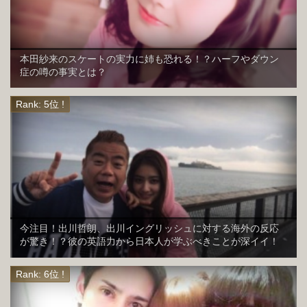
本田紗来のスケートの実力に姉も恐れる！？ハーフやダウン
症の噂の事実とは？
今注目！出川哲朗、出川イングリッシュに対する海外の反応
が驚き！？彼の英語力から日本人が学ぶべきことが深イイ！