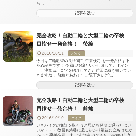
ら...
記事を読む
完全攻略！自動二輪と大型二輪の卒検
目指せ一発合格！ 後編
2016/10/11
バイク
今回は二輪教習の最終関門 卒業検定 を一発合格する
ため記事です！ 今回は後編といたしまして、ポイン
ト、注意点、コツを紹介してきた前回に続き書いてい
きますね！ 前編とあわせてご覧下さい(^^...
記事を読む
完全攻略！自動二輪と大型二輪の卒検
目指せ一発合格！ 前編
2016/10/10
バイク
いざバイクの免許を取ろうと思い教習所に通ったはい
いが・・・ 教習も終盤に差し掛かり最後に立ちはだか
るのは 卒業検定 これですね笑 みなさんご存知のよう