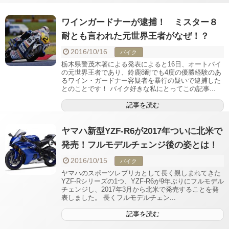
ワインガードナーが逮捕！ ミスター８
耐とも言われた元世界王者がなぜ！？
2016/10/16
バイク
栃木県警茂木署による発表によると16日、オートバイ
の元世界王者であり、鈴鹿8耐でも4度の優勝経験のあ
るワイン・ガードナー容疑者を暴行の疑いで逮捕した
とのことです！ バイク好きな私にとってこの記事...
記事を読む
ヤマハ新型YZF-R6が2017年ついに北米で
発売！フルモデルチェンジ後の姿とは！
2016/10/15
バイク
ヤマハのスポーツレプリカとして長く親しまれてきた
YZF-Rシリーズの1つ、YZF-R6が9年ぶりにフルモデル
チェンジし、2017年3月から北米で発売することを発
表しました。 長くフルモデルチェン...
記事を読む