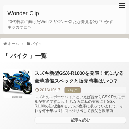
Wonder Clip
20代若者に向けたWebマガジン〜新たな発見を次にいかす
キッカケに〜
ホーム
バイク
「 バイク 」一覧
スズキ新型GSX-R1000を発表！気になる
豪華装備スペックと販売時期はいつ？
2016/10/17
バイク
スズキのスポーツバイクといえば昔からGSX-Rのモデ
ルが有名ですよね！ ちなみに私の実家にもGSX-
R1100の初期油冷モデルが倉庫に眠っていまして、そ
れを何十年ぶりに引っ張り出して親父と数年前...
記事を読む