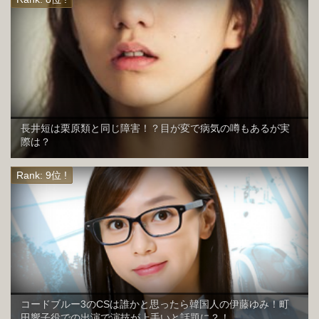
長井短は栗原類と同じ障害！？目が変で病気の噂もあるが実
際は？
コードブルー3のCSは誰かと思ったら韓国人の伊藤ゆみ！町
田響子役での出演で演技が上手いと話題に？！