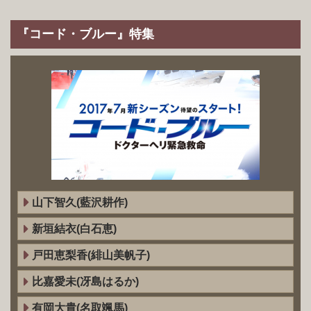
『コード・ブルー』特集
山下智久(藍沢耕作)
新垣結衣(白石恵)
戸田恵梨香(緋山美帆子)
比嘉愛未(冴島はるか)
有岡大貴(名取颯馬)