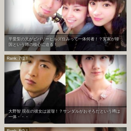
平愛梨の兄がビバリーヒルズ住みって一体何者！？実家が韓
国という噂の核心に迫る！
大野智 現在の彼女は波瑠！？サンダルがおそろだという噂は
一体・・・