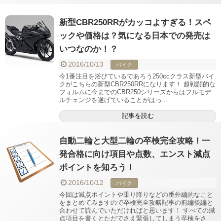
新型CBR250RRがカッコよすぎる！スペ
ックや価格は？気になる日本での発売は
いつなのか！？
2016/10/13
バイク
今1番注目を浴びているであろう250ccクラス新型バイ
クがこちらの新型CBR250RRになります！ 超戦闘的な
フォルムに今までのCBR250シリーズからはフルモデ
ルチェンジを遂げていることがはっ...
記事を読む
自動二輪と大型二輪の卒検完全攻略！一
発合格に向け項目や点数、エンスト減点
ポイントを知ろう！
2016/10/12
バイク
今回は減点ポイントや乗り降りなどの番外編的なこと
をまとめてみますので卒検完全攻略記事の前編後編と
合わせて読んでいただければと思います！ すべての減
点項目を書くとただでさえ緊張してしまう卒検をさ